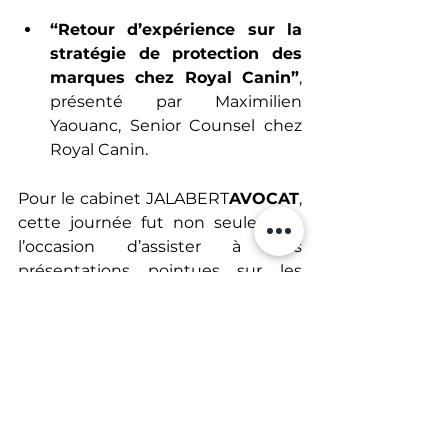
“Retour d’expérience sur la 
stratégie de protection des 
marques chez Royal Canin”
, 
présenté par Maximilien 
Yaouanc, Senior Counsel chez 
Royal Canin. 
Pour le cabinet JALABERT
AVOCAT
, 
cette journée fut non seulement 
l’occasion d’assister à des 
présentations pointues sur les 
nouveaux défis juridiques — 
notamment en matière d’IA, de 
blockchain et de contrefaçon 
numérique — mais aussi de nouer 
des échanges avec des confrères, 
des praticiens et autres  acteurs 
économiques. 