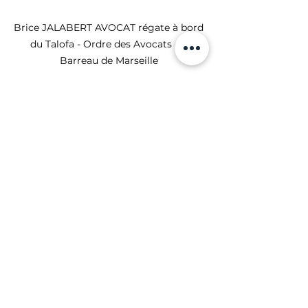
Brice JALABERT AVOCAT régate à bord 
du Talofa - Ordre des Avocats du 
Barreau de Marseille 
Nous retiendrons qu'une fois 
encore, la Juriscup a démontré 
qu'elle n'est pas une simple régate 
mais bien une célébration de ce 
qui nous unit — la passion de la 
mer, mais aussi la rigueur, la 
combativité, la persévérance, la 
confiance et la confraternité.
Merci aux différents services de 
l'ordre des avocats du
Barreau de 
Marseille (Ordre des avocats de 
Marseille)
ainsi qu'à tous ceux qui 