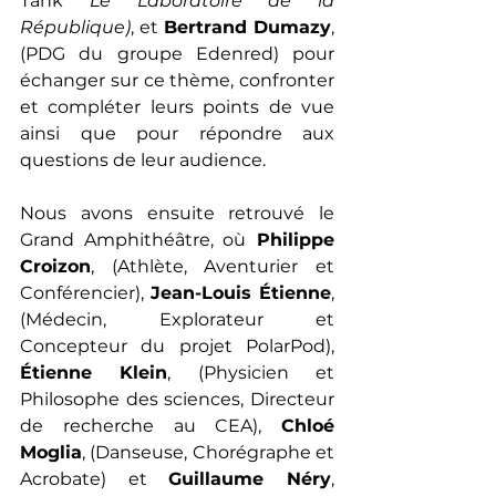
Tank 
Le Laboratoire de la 
République)
, et 
Bertrand Dumazy
, 
(PDG du groupe Edenred) pour 
échanger sur ce thème, confronter 
et compléter leurs points de vue 
ainsi que pour répondre aux 
questions de leur audience. 
Nous avons ensuite retrouvé le 
Grand Amphithéâtre, où
 Philippe 
Croizon
, (Athlète, Aventurier et 
Conférencier), 
Jean-Louis Étienne
, 
(Médecin, Explorateur et 
Concepteur du projet PolarPod), 
Étienne Klein
, (Physicien et 
Philosophe des sciences, Directeur 
de recherche au CEA), 
Chloé 
Moglia
, (Danseuse, Chorégraphe et 
Acrobate) et 
Guillaume Néry
, 