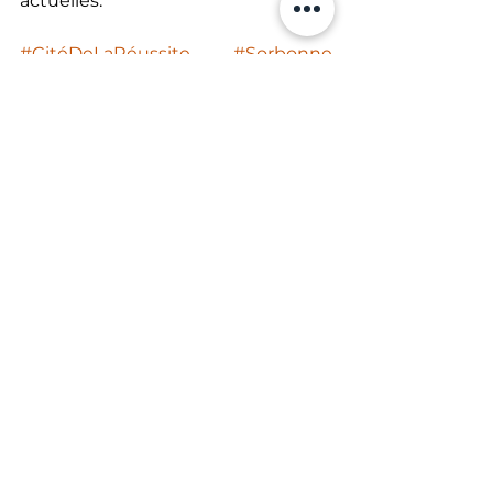
actuelles. 
#CitéDeLaRéussite
#Sorbonne
#Avocat
#Confiance
#Innovation
#Management
#Leadership
#Événement
#Académie
#Science
#Politique
#Entreprise
#Débats
L'éloge du dépassement de soi