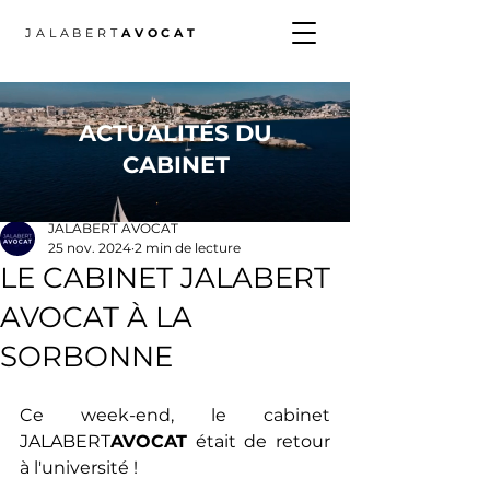
JALABERT
AVOCAT
ACTUALITÉS DU
CABINET
Post
JALABERT AVOCAT
25 nov. 2024
2 min de lecture
LE CABINET JALABERT
AVOCAT À LA
SORBONNE
Ce week-end, le cabinet 
JALABERT
AVOCAT
 était de retour 
à l'université ! 